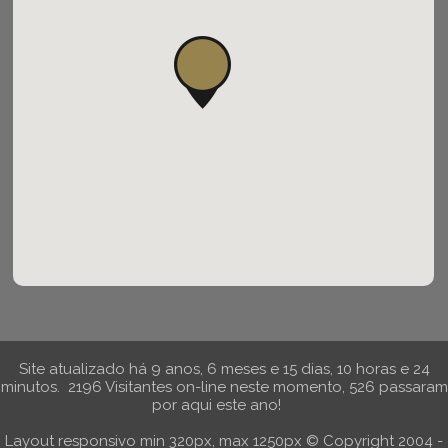
Site atualizado há 9 anos, 6 meses e 15 dias, 10 horas e 24
minutos.
2196 Visitantes on-line neste momento,
526 passaram
por aqui este ano!
Layout responsivo min 320px, max 1250px © Copyright 2004 -